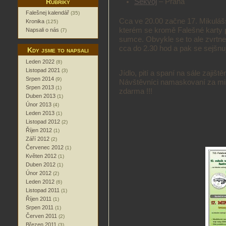
Rubriky
Sekvoj
– Praha
Falešnej kalendář
(35)
Cca ve 20.00 začne 17. Mikulášs
Kronika
(125)
kterém se kromě Falešné karty p
Napsali o nás
(7)
sumce. Obvykle se to ale zvrtne
cca do 2.30 hod a pak se sejšnu
Kdy jsme to napsali
Leden 2022
(8)
Listopad 2021
(3)
Jídlo, pití a spaní na sále zajiště
Srpen 2014
(9)
Návštěvníci namaskovaní za miku
Srpen 2013
(1)
zdarma !!!
Duben 2013
(1)
Únor 2013
(4)
Leden 2013
(1)
Listopad 2012
(2)
Říjen 2012
(1)
Září 2012
(2)
Červenec 2012
(1)
Květen 2012
(1)
Duben 2012
(1)
Únor 2012
(2)
Leden 2012
(6)
Listopad 2011
(1)
Říjen 2011
(1)
Srpen 2011
(1)
Červen 2011
(2)
Březen 2011
(3)