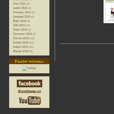
Únor 2011
(3)
Leden 2011
(1)
Prosinec 2010
(2)
Listopad 2010
(3)
Říjen 2010
(2)
Září 2010
(10)
Srpen 2010
(1)
Červenec 2010
(7)
Červen 2010
(13)
Květen 2010
(10)
Duben 2010
(59)
Březen 2010
(5)
Falešný počitadlo