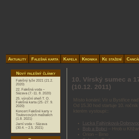
Aktuality
Falešná karta
Kapela
Kronika
Ke stažení
Cancá
Nový falešný články
10. Vírský sumec a 1
Falešný lyže 2021 (21.2.
2020)
(10.12. 2011)
22. Falešná voda –
Sázava (7.-11. 8. 2020)
25. výroční oheň T. O.
Místo konání: Vír u Bystřice na
Falešná karta (25.-27. 9.
Od 15.30 hod startuje 10. roční
2020)
kterém vystoupí::
Koncert Falešné karty v
Toulovcových maštalích
(1.8. 2021)
Lucka Faltýnková-Dobrov
Jarní voda – Sázava
(30.4. – 2.5. 2021)
Bob a Bobci
– Hrob u Křiža
Orion – Brno