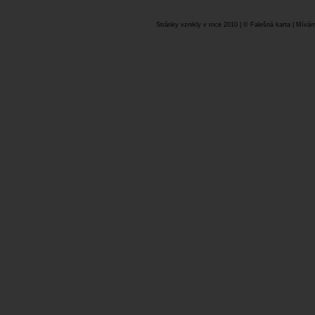
Stránky vznikly v roce 2010 | © Falešná karta | Mívám