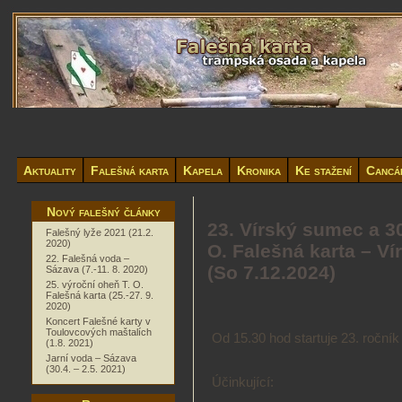
Aktuality
Falešná karta
Kapela
Kronika
Ke stažení
Cancá
Nový falešný články
23. Vírský sumec a 3
Falešný lyže 2021 (21.2.
2020)
O. Falešná karta – Ví
22. Falešná voda –
(So 7.12.2024)
Sázava (7.-11. 8. 2020)
25. výroční oheň T. O.
Falešná karta (25.-27. 9.
2020)
Koncert Falešné karty v
Toulovcových maštalích
Od 15.30 hod startuje 23. roční
(1.8. 2021)
Jarní voda – Sázava
(30.4. – 2.5. 2021)
Účinkující: