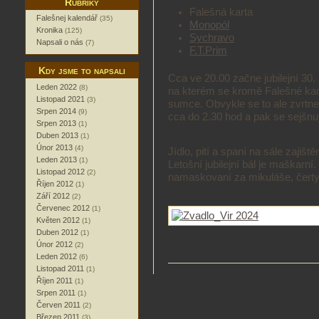
Rubriky
Falešná karta
Falešnej kalendář
(35)
Monopól
Kronika
(125)
Sychravo
Napsali o nás
(7)
F.T.Prim
Kdy jsme to napsali
Cca ve 20.00 začne jubilejní 30.
Leden 2022
(8)
na kterém se kromě Falešné kart
Listopad 2021
(3)
sumce. Obvykle se to ale zvrtne
Srpen 2014
(9)
cca do 2.30 hod a pak se sejšnu
Srpen 2013
(1)
Duben 2013
(1)
Únor 2013
(4)
Jídlo, pití a spaní na sále zajiště
Leden 2013
(1)
Letošní jubilejní bál je maškarn
Listopad 2012
(2)
namaskovaní za mikuláše, čerty, 
Říjen 2012
(1)
Září 2012
(2)
Červenec 2012
(1)
Květen 2012
(1)
Duben 2012
(1)
Únor 2012
(2)
Leden 2012
(6)
Listopad 2011
(1)
Říjen 2011
(1)
Srpen 2011
(1)
Červen 2011
(2)
Březen 2011
(3)