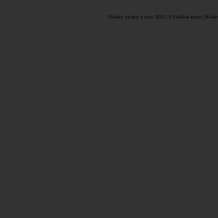
Stránky vznikly v roce 2010 | © Falešná karta | Mívám