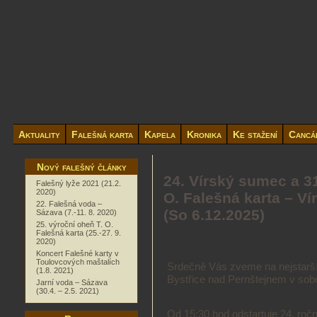
Aktuality
Falešná karta
Kapela
Kronika
Ke stažení
Cancá
Nový falešný články
24. Vírský sumec a 3
Falešný lyže 2021 (21.2.
2020)
O. Falešná karta – Ví
22. Falešná voda –
(So 6.12.2025)
Sázava (7.-11. 8. 2020)
25. výroční oheň T. O.
Falešná karta (25.-27. 9.
2020)
Koncert Falešné karty v
Toulovcových maštalích
Srdečně Vás zveme na nejstarší
(1.8. 2021)
Bystřice nad Pernštejnem v sobo
Jarní voda – Sázava
(30.4. – 2.5. 2021)
Od 15:30 hod odstartuje 24. roč