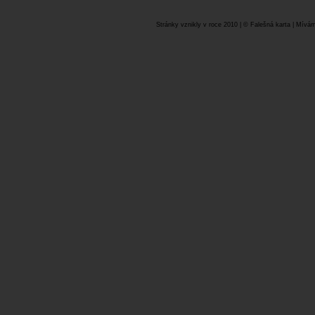
Stránky vznikly v roce 2010 | © Falešná karta | Mívám