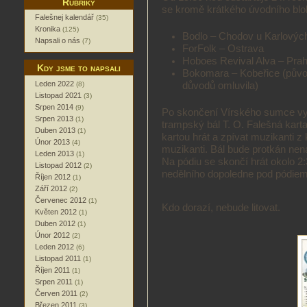
Rubriky
se kromě krátkého úvodního blok
Falešnej kalendář
(35)
Kronika
(125)
Bodlo – Chodov u Karlovýc
Napsali o nás
(7)
ForFolk – Ostrava
Hoboes Revival Alva – Pra
Kdy jsme to napsali
Bokomara – Kobeřice (půvo
Leden 2022
(8)
důvodů omluvila)
Listopad 2021
(3)
Srpen 2014
(9)
Po skončení Vírského sumce vy
Srpen 2013
(1)
trampský bál T. O. Falešná kart
Duben 2013
(1)
kartou hrát a zpívat muzikanti z
Únor 2013
(4)
muzikanti. Bál bude protkán ne
Leden 2013
(1)
Na pódiu se skončí hrát okolo 2
Listopad 2012
(2)
nedělního dopoledne pod pódiem
Říjen 2012
(1)
Září 2012
(2)
Červenec 2012
(1)
Kdo dorazí, nebude litovat.
Květen 2012
(1)
Duben 2012
(1)
Únor 2012
(2)
Leden 2012
(6)
Listopad 2011
(1)
Říjen 2011
(1)
Srpen 2011
(1)
Červen 2011
(2)
Březen 2011
(3)