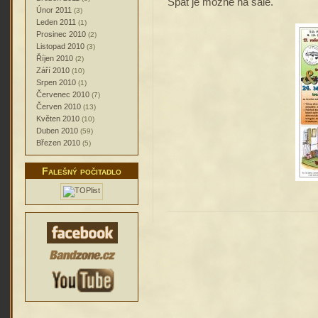
Spát je možné na sále.
Únor 2011
(3)
Leden 2011
(1)
Prosinec 2010
(2)
Listopad 2010
(3)
Říjen 2010
(2)
Září 2010
(10)
Srpen 2010
(1)
Červenec 2010
(7)
Červen 2010
(13)
Květen 2010
(10)
Duben 2010
(59)
Březen 2010
(5)
Falešný počitadlo