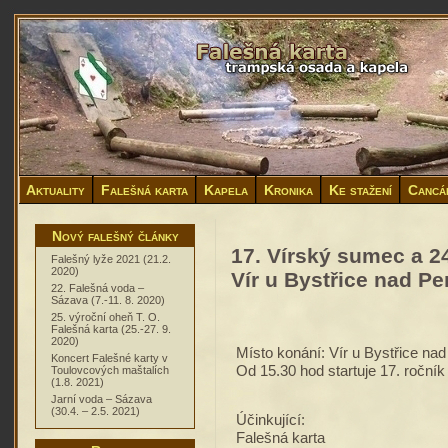
Aktuality
Falešná karta
Kapela
Kronika
Ke stažení
Cancá
Nový falešný články
17. Vírský sumec a 2
Falešný lyže 2021 (21.2.
2020)
Vír u Bystřice nad Pe
22. Falešná voda –
Sázava (7.-11. 8. 2020)
25. výroční oheň T. O.
Falešná karta (25.-27. 9.
2020)
Místo konání: Vír u Bystřice na
Koncert Falešné karty v
Od 15.30 hod startuje 17. roční
Toulovcových maštalích
(1.8. 2021)
Jarní voda – Sázava
(30.4. – 2.5. 2021)
Účinkující:
Falešná karta