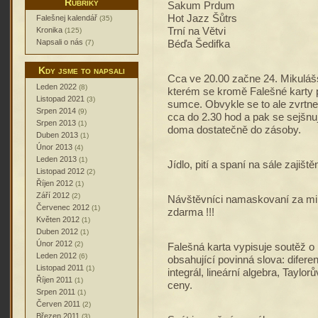
Rubriky
Sakum Prdum
Hot Jazz Šůtrs
Falešnej kalendář
(35)
Trní na Větvi
Kronika
(125)
Napsali o nás
Béďa Šedifka
(7)
Kdy jsme to napsali
Cca ve 20.00 začne 24. Mikulášs
Leden 2022
(8)
kterém se kromě Falešné karty p
Listopad 2021
(3)
sumce. Obvykle se to ale zvrtne
Srpen 2014
(9)
cca do 2.30 hod a pak se sejšnu
Srpen 2013
(1)
doma dostatečně do zásoby.
Duben 2013
(1)
Únor 2013
(4)
Leden 2013
(1)
Jídlo, pití a spaní na sále zajiště
Listopad 2012
(2)
Říjen 2012
(1)
Září 2012
(2)
Návštěvníci namaskovaní za mi
Červenec 2012
(1)
zdarma !!!
Květen 2012
(1)
Duben 2012
(1)
Únor 2012
(2)
Falešná karta vypisuje soutěž o 
Leden 2012
(6)
obsahující povinná slova: diferen
Listopad 2011
(1)
integrál, lineární algebra, Tayl
Říjen 2011
(1)
ceny.
Srpen 2011
(1)
Červen 2011
(2)
Březen 2011
(3)