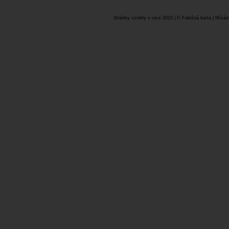
Stránky vznikly v roce 2010 | © Falešná karta | Mívám