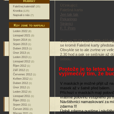
Rubriky
Účinkující:
Falešnej kalendář
(35)
Falešná karta
Kronika
(125)
Jen tak tak
Napsali o nás
(7)
Pekaringo
Stráníci
Kdy jsme to napsali
F. T. Prim
Leden 2022
(8)
Listopad 2021
(3)
Srpen 2014
(9)
Cca ve 20.00 začne
Mikulášský 
Srpen 2013
(1)
se kromě Falešné karty představ
Duben 2013
(1)
Obvykle se to ale zvrtne ve velk
Únor 2013
(4)
2.30 hod a pak se sejšnuje až d
Leden 2013
(1)
sebou.
Listopad 2012
(2)
Říjen 2012
(1)
Protože je to letos ku
Září 2012
(2)
vyjímečný tím, že b
Červenec 2012
(1)
Květen 2012
(1)
Duben 2012
V maskách je možné přijít už n
(1)
Únor 2012
(2)
masek až v šatně před bálem.
Leden 2012
(6)
Příchozí v maskách mají polovi
Listopad 2011
(1)
vrátíme polovinu vstupného po 
Říjen 2011
(1)
Návštěvníci namaskovaní za miku
Srpen 2011
(1)
zdarma !!!
Červen 2011
(2)
Úplně zdarma pustíme i návštěv
Březen 2011
(3)