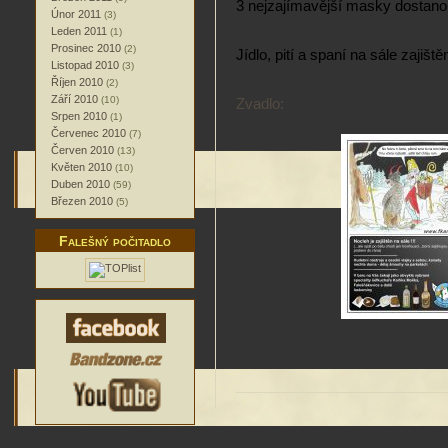
3 nejzajímavější masky dostano
Únor 2011
(3)
Leden 2011
(1)
Prosinec 2010
(2)
Jídlo, pití a spaní na sále zajiště
Listopad 2010
(3)
Říjen 2010
(2)
Září 2010
(10)
Zvadlo:
Srpen 2010
(1)
Červenec 2010
(7)
Červen 2010
(13)
Květen 2010
(10)
Duben 2010
(59)
Březen 2010
(5)
Falešný počitadlo