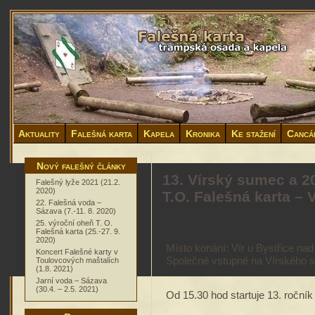
Aktuality
Falešná karta
Kapela
Kronika
Ke stažení
Cancá
Nový falešný články
13. Vírský sumec a 2
Falešný lyže 2021 (21.2.
2020)
T.O. Falešná karta – 
22. Falešná voda –
Sázava (7.-11. 8. 2020)
25. výroční oheň T. O.
Falešná karta (25.-27. 9.
2020)
Místo konání: Vír u Bystřice na
Koncert Falešné karty v
Společné vstupné na Vírského s
Toulovcových maštalích
(1.8. 2021)
Jarní voda – Sázava
(30.4. – 2.5. 2021)
Od 15.30 hod startuje 13. roční