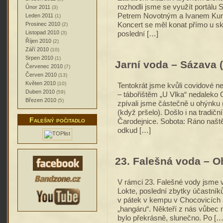
rozhodli jsme se využít portálu S
Únor 2011
(3)
Petrem Novotným a Ivanem Kurte
Leden 2011
(1)
Prosinec 2010
Koncert se měl konat přímo u s
(2)
Listopad 2010
(3)
poslední […]
Říjen 2010
(2)
Září 2010
(10)
Srpen 2010
(1)
Jarní voda – Sázava (
Červenec 2010
(7)
Červen 2010
(13)
Květen 2010
(10)
Tentokrát jsme kvůli covidové nej
Duben 2010
(59)
– tábořištěm „U Vlka“ nedaleko C
Březen 2010
(5)
zpívali jsme částečně u ohýnku 
(když pršelo). Došlo i na tradičn
Falešný počitadlo
Čarodejnice. Sobota: Ráno naštěs
odkud […]
23. Falešná voda – Oh
V rámci 23. Falešné vody jsme vy
Lokte, poslední zbytky účastník
v pátek v kempu v Chocovicích 
„hangáru“. Někteří z nás vůbec n
bylo překrásně, slunečno. Po […