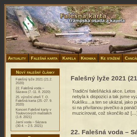
Aktuality
Falešná karta
Kapela
Kronika
Ke stažení
Cancá
Nový falešný články
Falešný lyže 2021 (21
Falešný lyže 2021 (21.2.
2020)
22. Falešná voda –
Tradiční falešňácká akce. Letos 
Sázava (7.-11. 8. 2020)
nebyla k dispozici a tak jsme v
25. výroční oheň T. O.
Falešná karta (25.-27. 9.
Kuklíku…a ten se ukázal, jako pr
2020)
si na přivítanou pivečko a panáč
Koncert Falešné karty v
muzicírovat, což skončilo až […
Toulovcových maštalích
(1.8. 2021)
Jarní voda – Sázava
(30.4. – 2.5. 2021)
22. Falešná voda – Sá