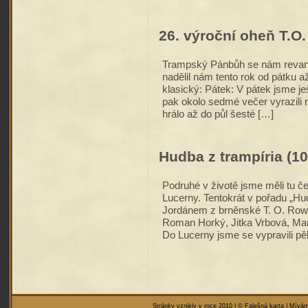
26. výroční oheň T.O. 
Trampský Pánbůh se nám revanš
nadělil nám tento rok od pátku a
klasický: Pátek: V pátek jsme j
pak okolo sedmé večer vyrazili n
hrálo až do půl šesté […]
Hudba z trampíria (10
Podruhé v životě jsme měli tu č
Lucerny. Tentokrát v pořadu „H
Jordánem z brněnské T. O. Rower
Roman Horký, Jitka Vrbová, M
Do Lucerny jsme se vypravili pě
Stránky vznikly v roce 2010 | © Falešná karta | Mívám