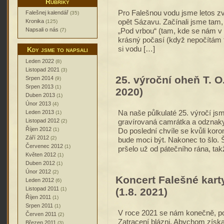
Rubriky
Pro Falešnou vodu jsme letos zvo
Falešnej kalendář
(35)
opět Sázavu. Začínali jsme tam,
Kronika
(125)
Napsali o nás
„Pod vrbou“ (tam, kde se nám v 
(7)
krásný počasí (když nepočítám 
si vodu […]
Kdy jsme to napsali
Leden 2022
(8)
Listopad 2021
(3)
25. výroční oheň T. O.
Srpen 2014
(9)
Srpen 2013
(1)
2020)
Duben 2013
(1)
Únor 2013
(4)
Leden 2013
Na naše půlkulaté 25. výročí jsm
(1)
Listopad 2012
(2)
gravírovaná camrátka a odznak
Říjen 2012
(1)
Do poslední chvíle se kvůli kor
Září 2012
(2)
bude moci být. Nakonec to šlo. 
Červenec 2012
(1)
pršelo už od pátečního rána, ta
Květen 2012
(1)
Duben 2012
(1)
Únor 2012
(2)
Koncert Falešné kart
Leden 2012
(6)
Listopad 2011
(1)
(1.8. 2021)
Říjen 2011
(1)
Srpen 2011
(1)
V roce 2021 se nám konečně, po 
Červen 2011
(2)
Zatracení blázni. Abychom získa
Březen 2011
(3)