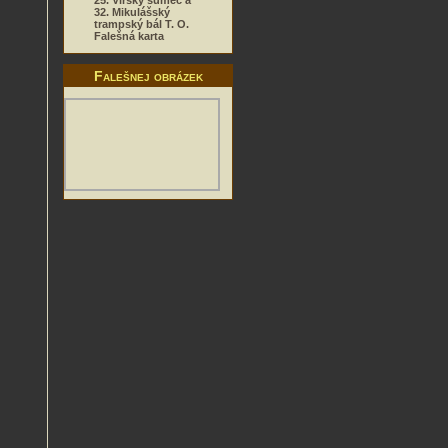
25. Vírský sumec a
32. Mikulášský
trampský bál T. O.
Falešná karta
Falešnej obrázek