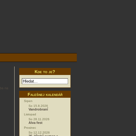
Kde to je?
lba na
Falešnej kalendář
Srpen
So 15.8.2026
Vandrobraní
Listopad
So 28.11.2026
Alva fest
Prosinec
So 12.12.2026