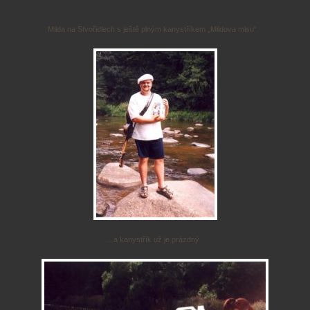
Milda na Stvořidlech s ještě plným kanystříkem „Mildova mlsu“
…a kanystřík už je prázdný