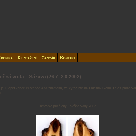
ronika
Ke stažení
Cancák
Kontakt
lešná voda – Sázava (26.7.-2.8.2002)
 je tu opět konec července a to znamená, že vyrážíme na Falešnou vodu. Letos padla vo
.
Camrátko pro členy Falešné vody 2002