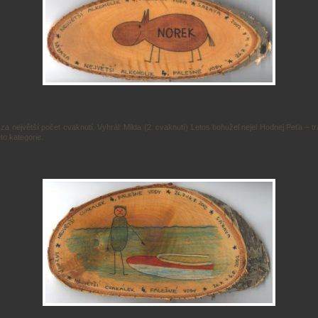
za největší počet cvaknutí. Vyhrál: Milda (2. cvaknutí) Letos bohužel nejel Hodnej Peťa – tr
éto kategorie.