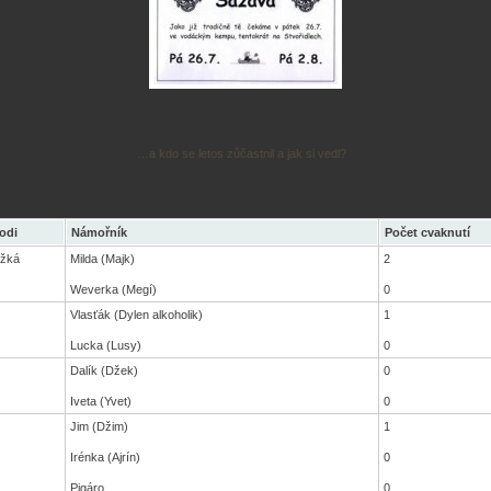
…a kdo se letos zůčastnil a jak si vedl?
odi
Námořník
Počet cvaknutí
ěžká
Milda (Majk)
2
Weverka (Megí)
0
Vlasťák (Dylen alkoholik)
1
Lucka (Lusy)
0
Dalík (Džek)
0
Iveta (Yvet)
0
Jim (Džim)
1
Irénka (Ajrín)
0
Pigáro
0