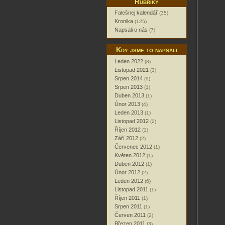
Rubriky
Falešnej kalendář
(35)
Kronika
(125)
Napsali o nás
(7)
Kdy jsme to napsali
Leden 2022
(8)
Listopad 2021
(3)
Srpen 2014
(9)
Srpen 2013
(1)
Duben 2013
(1)
Únor 2013
(4)
Leden 2013
(1)
Listopad 2012
(2)
Říjen 2012
(1)
Září 2012
(2)
Červenec 2012
(1)
Květen 2012
(1)
Duben 2012
(1)
Únor 2012
(2)
Leden 2012
(6)
Listopad 2011
(1)
Říjen 2011
(1)
Srpen 2011
(1)
Červen 2011
(2)
Březen 2011
(3)