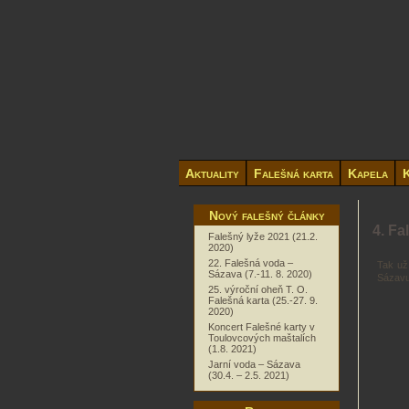
Aktuality
Falešná karta
Kapela
K
Nový falešný články
4. Fa
Falešný lyže 2021 (21.2.
2020)
22. Falešná voda –
Tak už
Sázava (7.-11. 8. 2020)
Sázavu
25. výroční oheň T. O.
Falešná karta (25.-27. 9.
2020)
Koncert Falešné karty v
Toulovcových maštalích
(1.8. 2021)
Jarní voda – Sázava
(30.4. – 2.5. 2021)