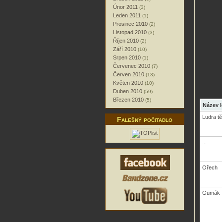
Únor 2011
(3)
Leden 2011
(1)
Prosinec 2010
(2)
Listopad 2010
(3)
Říjen 2010
(2)
Září 2010
(10)
Srpen 2010
(1)
Červenec 2010
(7)
Červen 2010
(13)
Květen 2010
(10)
Duben 2010
(59)
Březen 2010
(5)
Název l
Ludra t
Falešný počitadlo
...
Ořech
Gumák