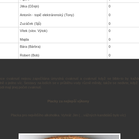
Jitka (Džejn)
0
Antonín - topič elektrárenský (Tony)
0
Zuzáček (Sjů)
0
Vítek (slov. Výtok)
0
Majda
0
Bára (Bárbra)
0
Robert (Bob)
0
nce cvaknutí nejsou započítána úmyslná cvaknutí a cvaknutí když se blblo-to by každ
ně o jedno víc. Sestavy na lodích se v průběhu vody různě měnily, takže se nedivte, když l
lodi mají jinej počet cvaknutí.
Placky za nejlepší výkony
Placka pro největšího alkoholika. Vyhrál: Jim (…vážných kandidátů bylo víc)