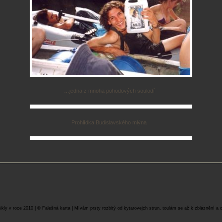
…jedna z mnoha pohodových soulodí
Prohlídka Budislavského mlýna
ikly v roce 2010 | © Falešná karta | Mívám prsty rozbitý od kytarovejch strun, toulám se až k zbláznění a 